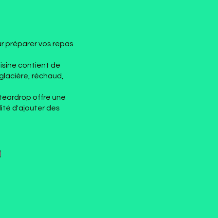
ur préparer vos repas
cuisine contient de
glacière, réchaud,
 teardrop offre une
lité d'ajouter des