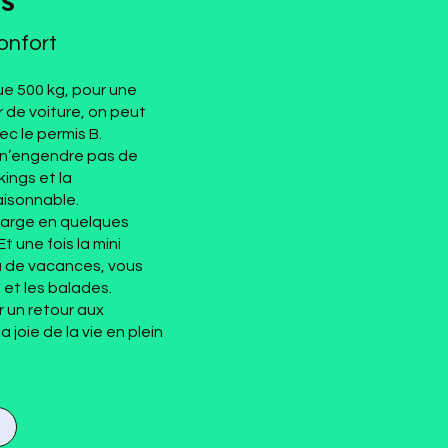
s
onfort
e 500 kg, pour une
 de voiture, on peut
vec le permis B.
e n’engendre pas de
ings et la
aisonnable.
e large en quelques
Et une fois la mini
eu de vacances, vous
 et les balades.
r un retour aux
joie de la vie en plein