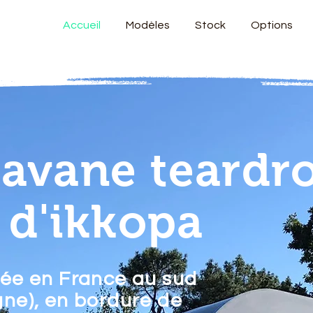
Accueil
Modèles
Stock
Options
ravane teard
r d'ikkopa
ée en France au sud
ne), en bordure de