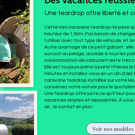
Des vacances réussie
Une teardrop offre liberté et c
Cette mini caravane teardrop ne pèse qu
hauteur de 1,90m. Pas besoin de changer
l'utiliser avec tout type de véhicule, et a
Autre avantage de ce petit gabarit : ell
surcoût au péage, accède à tous les park
consommation de carburant reste très r
Elle est toujours prête à partir ! Prenez l
minutes et installez-vous en un clin d'œil. 
caravane teardrop installée sur votre li
conservez votre voiture pour le quotidien
Une teardrop offre juste ce qu'il faut pou
vacances simples et reposantes. À vous la 
air... le confort en plus !
Voir nos modèles