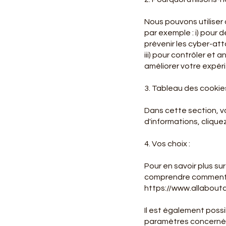
Nous pouvons utiliser 
par exemple : i) pour 
prévenir les cyber-atta
iii) pour contrôler et 
améliorer votre expéri
3. Tableau des cookie
Dans cette section, vo
d'informations,
cliquez
4. Vos choix :
Pour en savoir plus su
comprendre comment le
https://www.allaboutc
Il est également poss
paramètres concernés